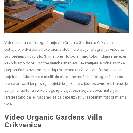
Video snimanje i fotografiranje vile Organic Gardens u Crikvenici
potrajalo je dva dana kako bismo dobili što bolje fotografije i video za
ovu prelijepu novu vilu. Snimano je i fotografirano tokom dana i navečer
kako bismo dobili i noćne snimke interijera i eksterijera. Noćne snimke
preporučamo svakome jer daju posebnu draž ovakvim fotogeničnim
objektima. Ukoliko ste mislili da objekt ne može biti fotogeničan tada
ste se prevarili jer postoje objekti koje kamera jednostavno voli i lakše je
sa njima raditi. Tu veliku ulogu igra svjetlost i boja zidova, materijali
izrade i tako dalje. Nadamo se da ćete uživati u izabranim fotografijama i
videu.
Video Organic Gardens Villa
Crikvenica