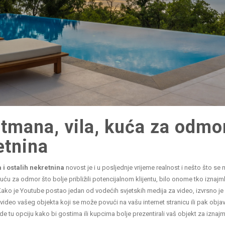
tmana, vila, kuća za odmor
etnina
i ostalih nekretnina
novost je i u posljednje vrijeme realnost i nešto što se
 kuću za odmor što bolje približili potencijalnom klijentu, bilo onome tko iznajm
Kako je Youtube postao jedan od vodećih svjetskih medija za video, izvrsno je 
deo vašeg objekta koji se može povući na vašu internet stranicu ili pak objavi
de tu opciju kako bi gostima ili kupcima bolje prezentirali vaš objekt za iznajmlj