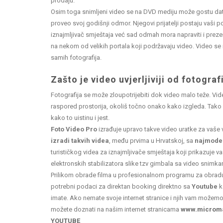
prodaju.
Osim toga snimljeni video se na DVD mediju može gostu dati 
proveo svoj godišnji odmor. Njegovi prijatelji postaju vaši po
iznajmljivač smještaja već sad odmah mora napraviti i prezent
na nekom od velikih portala koji podržavaju video. Video se m
samih fotografija.
Zašto je video uvjerljiviji od fotograf
Fotografija se može zloupotrijebiti dok video malo teže. Vide
raspored prostorija, okoliš točno onako kako izgleda. Tako
kako to uistinu i jest.
Foto Video Pro
izrađuje upravo takve video uratke za vaše v
izradi takvih videa
, među prvima u Hrvatskoj, sa
najmode
turističkog videa za iznajmljivače smještaja koji prikazuje 
elektronskih stabilizatora slike tzv gimbala sa video snimka
Prilikom obrade filma u profesionalnom programu za obrad
potrebni podaci za direktan booking direktno sa
Youtube
k
imate. Ako nemate svoje internet stranice i njih vam možemo i
možete doznati na našim internet stranicama
www.microma
YOUTUBE