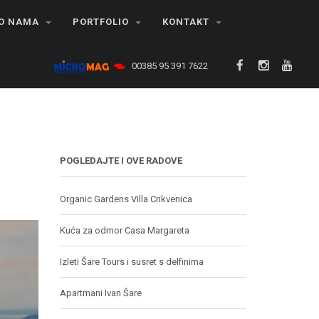
O NAMA
PORTFOLIO
KONTAKT
00385 95 391 7622
POGLEDAJTE I OVE RADOVE
Organic Gardens Villa Crikvenica
Kuća za odmor Casa Margareta
Izleti Šare Tours i susret s delfinima
Apartmani Ivan Šare