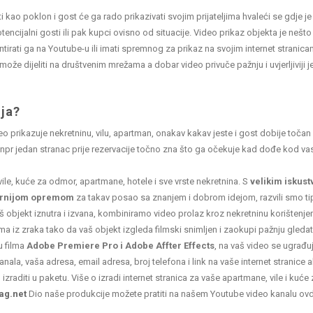
kao poklon i gost će ga rado prikazivati svojim prijateljima hvaleći se gdje j
tencijalni gosti ili pak kupci ovisno od situacije. Video prikaz objekta je nešto
irati ga na Youtube-u ili imati spremnog za prikaz na svojim internet stranicam
ože dijeliti na društvenim mrežama a dobar video privuče pažnju i uvjerljiviji j
ija?
o prikazuje nekretninu, vilu, apartman, onakav kakav jeste i gost dobije točan 
 npr jedan stranac prije rezervacije točno zna što ga očekuje kad dođe kod v
ile, kuće za odmor, apartmane, hotele i sve vrste nekretnina. S
velikim iskus
rnijom opremom
za takav posao sa znanjem i dobrom idejom, razvili smo ti
vaš objekt iznutra i izvana, kombiniramo video prolaz kroz nekretninu korištenj
ma iz zraka tako da vaš objekt izgleda filmski snimljen i zaokupi pažnju gledat
u filma
Adobe Premiere Pro i Adobe Affter Effects
, na vaš video se ugrađuj
anala, vaša adresa, email adresa, broj telefona i link na vaše internet stranice a
zraditi u paketu. Više o izradi internet stranica za vaše apartmane, vile i kuć
g.net
Dio naše produkcije možete pratiti na našem Youtube video kanalu ovd