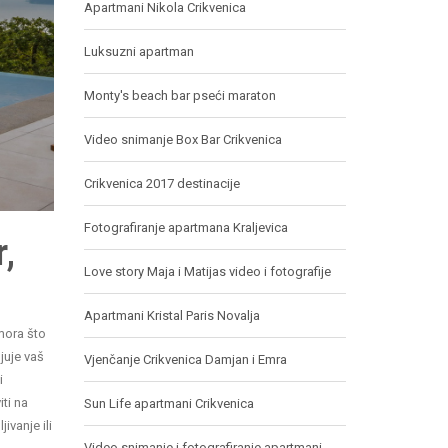
Apartmani Nikola Crikvenica
Luksuzni apartman
Monty's beach bar pseći maraton
Video snimanje Box Bar Crikvenica
Crikvenica 2017 destinacije
Fotografiranje apartmana Kraljevica
,
Love story Maja i Matijas video i fotografije
Apartmani Kristal Paris Novalja
 mora što
ljuje vaš
Vjenčanje Crikvenica Damjan i Emra
i
ti na
Sun Life apartmani Crikvenica
ivanje ili
Video snimanje i fotografiranje apartmani