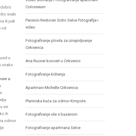
Colosseum
e dobro
 što svaki
Pansion Restoran Sidro Selce fotografije i
a ili pak
video
e od
Fotografiranje plovila za iznajmljivanje
Crikvenica
uvid u
Ana Rucner koncert u Crikvenici
as onako
Fotografiranje krštenja
tvom u
p
Apartmani Michelle Crikvenica
em
elja.
Planinska kuća za odmor Krmpote
u svi
ko ih
Fotografiranje vile s bazenom
e za odmor
je
Fotografiranje apartmana Selce