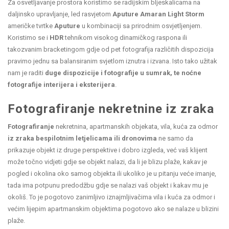
Za osvetljavanje prostora koristimo se radijskim bljeskalicama na
daljinsko upravljanje, led rasvjetom
Aputure Amaran Light Storm
američke tvrtke
Aputure
u kombinaciji sa prirodnim osvjetljenjem.
Koristimo se i
HDR
tehnikom visokog dinamičkog raspona ili
takozvanim bracketingom gdje od pet fotografija različitih dispozicija
pravimo jednu sa balansiranim svjetlom iznutra i izvana. Isto tako užitak
nam je raditi
duge dispozicije i fotografije u sumrak, te noćne
fotografije interijera i eksterijera
.
Fotografiranje nekretnine iz zraka
Fotografiranje
nekretnina, apartmanskih objekata, vila, kuća za odmor
iz zraka bespilotnim letjelicama ili dronovima
ne samo da
prikazuje objekt iz druge perspektive i dobro izgleda, već vaš klijent
može točno vidjeti gdje se objekt nalazi, da li je blizu plaže, kakav je
pogled i okolina oko samog objekta ili ukoliko je u pitanju veće imanje,
tada ima potpunu predodžbu gdje se nalazi vaš objekt i kakav mu je
okoliš. To je pogotovo zanimljivo iznajmljivačima vila i kuća za odmor i
većim lijepim apartmanskim objektima pogotovo ako se nalaze u blizini
plaže.