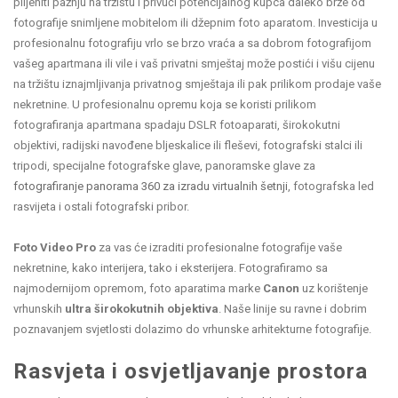
plijeniti pažnju na tržištu i privući potencijalnog kupca daleko brže od
fotografije snimljene mobitelom ili džepnim foto aparatom. Investicija u
profesionalnu fotografiju vrlo se brzo vraća a sa dobrom fotografijom
vašeg apartmana ili vile i vaš privatni smještaj može postići i višu cijenu
na tržištu iznajmljivanja privatnog smještaja ili pak prilikom prodaje vaše
nekretnine. U profesionalnu opremu koja se koristi prilikom
fotografiranja apartmana spadaju DSLR fotoaparati, širokokutni
objektivi, radijski navođene bljeskalice ili fleševi, fotografski stalci ili
tripodi, specijalne fotografske glave, panoramske glave za
fotografiranje panorama 360 za izradu virtualnih šetnji
, fotografska led
rasvijeta i ostali fotografski pribor.
Foto Video Pro
za vas će izraditi profesionalne fotografije vaše
nekretnine, kako interijera, tako i eksterijera. Fotografiramo sa
najmodernijom opremom, foto aparatima marke
Canon
uz korištenje
vrhunskih
ultra širokokutnih objektiva
. Naše linije su ravne i dobrim
poznavanjem svjetlosti dolazimo do vrhunske arhitekturne fotografije.
Rasvjeta i osvjetljavanje prostora