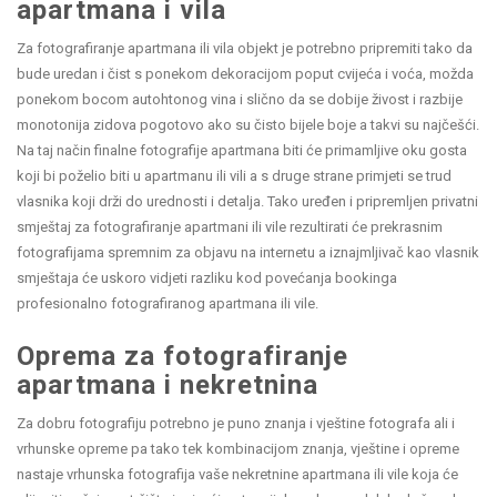
apartmana i vila
Za fotografiranje apartmana ili vila objekt je potrebno pripremiti tako da
bude uredan i čist s ponekom dekoracijom poput cvijeća i voća, možda
ponekom bocom autohtonog vina i slično da se dobije živost i razbije
monotonija zidova pogotovo ako su čisto bijele boje a takvi su najčešći.
Na taj način finalne fotografije apartmana biti će primamljive oku gosta
koji bi poželio biti u apartmanu ili vili a s druge strane primjeti se trud
vlasnika koji drži do urednosti i detalja. Tako uređen i pripremljen privatni
smještaj za fotografiranje apartmani ili vile rezultirati će prekrasnim
fotografijama spremnim za objavu na internetu a iznajmljivač kao vlasnik
smještaja će uskoro vidjeti razliku kod povećanja bookinga
profesionalno fotografiranog apartmana ili vile.
Oprema za fotografiranje
apartmana i nekretnina
Za dobru fotografiju potrebno je puno znanja i vještine fotografa ali i
vrhunske opreme pa tako tek kombinacijom znanja, vještine i opreme
nastaje vrhunska fotografija vaše nekretnine apartmana ili vile koja će